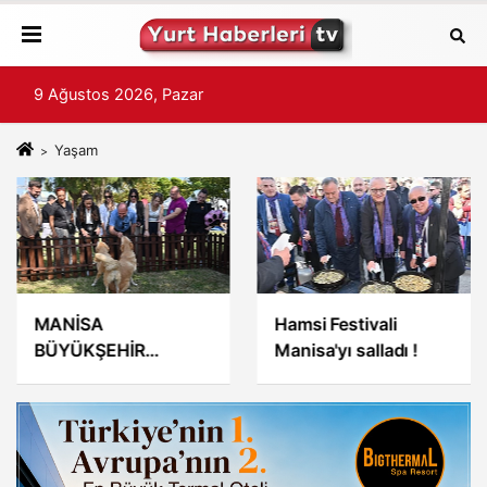
9 Ağustos 2026, Pazar
Yaşam
MANİSA
Hamsi Festivali
BÜYÜKŞEHİR
Manisa'yı salladı !
BELEDİYESİ'DEN
"YETER Kİ SAHİPLEN"
KAMPANYASI