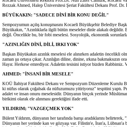
Kocaeli Üniversitesi Rektörü Prof.Dr. Nuh Zafer Cantürk, Kocaeli Va
Rezzak Ahmed, Halep Üniversitesi Şeriat Fakültesi Dekanı Prof. Dr. 
BÜYÜKAKIN: "SADECE DİNİ BİR KONU DEĞİL"
Sempozyumun açılış konuşmasını Kocaeli Büyükşehir Belediye Başkan
Büyükakın, "Azınlıklarla ilgili bütün meseleler dinle alakalı değildir. 
değil. Öncelikle bu, bir fobi meselesi. Sosyolojik, ekonomik sorunlarl
"AZINLIĞIN DİNİ, DİLİ, IRKI YOK"
Başkan Büyükakın azınlık meselesi ele alınırken adaletin öncelikli o
zaman şu ortaya çıkar. Azınlığın diline, dinine, ırkına bakmaksızın o
Hayır. Herkese emrediyor. Adaletin tesisini istiyor bizden Rabbimiz. 
AHMED: "İNSANİ BİR MESELE"
KOÜ İlahiyat Fakültesi Dekanı ve Sempozyum Düzenleme Kurulu Başka
ki nüfus olarak çoğalsak da nüfuzumuzu yitiriyoruz" tespitini yapt
adalet ve insan onuru meselesidir. Dünyanın birçok yerinde Müslüman azı
birikimi olarak ele alınması gerektiğini ifade etti.
YILDIRIM; "VAZGEÇMEK YOK"
Bülent Yıldırım, dünyanın her tarafında barışı aradıklarını belirterek,
Dünyanın her yerinde kan ve gözyaşı var. Filistin'e, İran'a, Lübnan'a