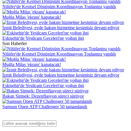
Nilüfer'de Kentsel Dönüşüm Koordinasyon Toplantısı yapıldı
Muğla Milas 'ekranı' kapatacak!
İzmit Belediyesi, evde bakım hizmetine kesintisiz devam ediyor
Eskişehir'de Yeşilçam Geceleri'ne yoğun ilgi
Son Haberler
Nilüfer'de Kentsel Dönüşüm Koordinasyon Toplantısı yapıldı
Muğla Milas 'ekranı' kapatacak!
İzmit Belediyesi, evde bakım hizmetine kesintisiz devam ediyor
Eskişehir'de Yeşilçam Geceleri'ne yoğun ilgi
Bakan Şimşek: Dezenflasyon süreci sürüyor
Samsun Open ATP Challenger 50 tamamlandı