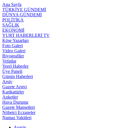
Ana Sayfa
TÜRKİYE GÜNDEMİ
DÜNYA GÜNDEMİ
POLİTİKA
SAĞLIK
EKONOMİ
YURT HABERLERİ TV
Köşe Yazarları
Foto Galeri
Video Galeri
Biyografiler
Vefatlar
Yerel Haberler
Üye Paneli
Günün Haberleri
Arşiv
Gazete Arşivi
Karikatürler
Anketler
Hava Durumu
Gazete Manşetleri
Nöbetci Eczaneler
Namaz Vakitleri
Asayiş