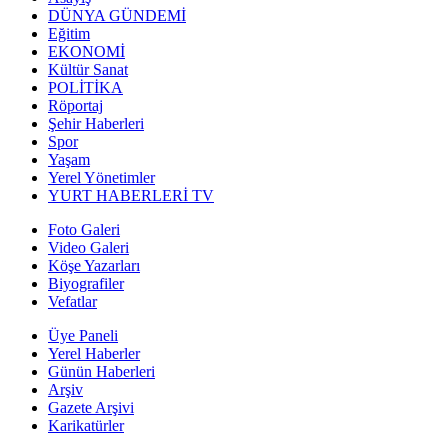
DÜNYA GÜNDEMİ
Eğitim
EKONOMİ
Kültür Sanat
POLİTİKA
Röportaj
Şehir Haberleri
Spor
Yaşam
Yerel Yönetimler
YURT HABERLERİ TV
Foto Galeri
Video Galeri
Köşe Yazarları
Biyografiler
Vefatlar
Üye Paneli
Yerel Haberler
Günün Haberleri
Arşiv
Gazete Arşivi
Karikatürler