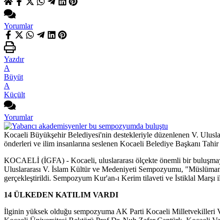
Yorumlar
Yazdır
A
Büyüt
A
Küçült
Yorumlar
Kocaeli Büyükşehir Belediyesi'nin destekleriyle düzenlenen V. Ulusl
önderleri ve ilim insanlarına seslenen Kocaeli Belediye Başkanı Tahi
KOCAELİ (İGFA) - Kocaeli, uluslararası ölçekte önemli bir buluşmaya 
Uluslararası V. İslam Kültür ve Medeniyeti Sempozyumu, "Müslüman A
gerçekleştirildi. Sempozyum Kur'an-ı Kerim tilaveti ve İstiklal Marşı il
14 ÜLKEDEN KATILIM VARDI
İlginin yüksek olduğu sempozyuma AK Parti Kocaeli Milletvekilleri 