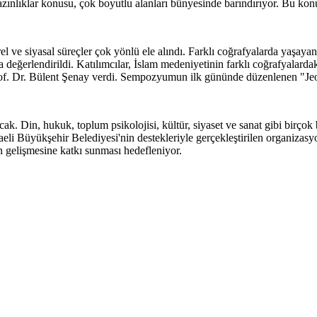
azınlıklar konusu, çok boyutlu alanları bünyesinde barındırıyor. Bu ko
 ve siyasal süreçler çok yönlü ele alındı. Farklı coğrafyalarda yaşayan
eğerlendirildi. Katılımcılar, İslam medeniyetinin farklı coğrafyalardaki
rof. Dr. Bülent Şenay verdi. Sempozyumun ilk gününde düzenlenen "Jeo
. Din, hukuk, toplum psikolojisi, kültür, siyaset ve sanat gibi birçok b
aeli Büyükşehir Belediyesi'nin destekleriyle gerçekleştirilen organizas
n gelişmesine katkı sunması hedefleniyor.