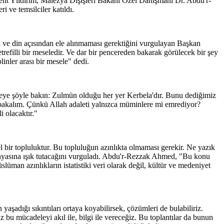
ent Yıldırım, Malezya Dışişleri Bakanı Özel Danışmanı Dr. Abdu'r-
ve temsilciler katıldı.
e din açısından ele alınmaması gerektiğini vurgulayan Başkan
çetrefilli bir meseledir. Ve dar bir pencereden bakarak görülecek bir şey
inler arası bir mesele" dedi.
eleye şöyle bakın: Zulmün olduğu her yer Kerbela'dır. Bunu dediğimiz
de bakalım. Çünkü Allah adaleti yalnızca müminlere mi emrediyor?
 olacaktır."
 topluluktur. Bu topluluğun azınlıkta olmaması gerekir. Ne yazık
nyasına ışık tutacağını vurguladı. Abdu'r-Rezzak Ahmed, "Bu konu
lüman azınlıkların istatistiki veri olarak değil, kültür ve medeniyet
aşadığı sıkıntıları ortaya koyabilirsek, çözümleri de bulabiliriz.
bu mücadeleyi akıl ile, bilgi ile vereceğiz. Bu toplantılar da bunun