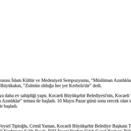
ararası İslam Kültür ve Medeniyeti Sempozyumu, "Müslüman Azınlıklar"
r Büyükakın, "Zulmün olduğu her yer Kerbela'dır" dedi.
daha ev sahipliği yaptı. Kocaeli Büyükşehir Belediyesi'nin, Kocaeli Ün
zınlıklar" teması ile başladı. 10 Mayıs Pazar günü sona erecek olan
e başladı.
Veysel Tipioğlu, Cemil Yaman, Kocaeli Büyükşehir Belediye Başkanı T