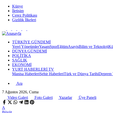
Künye
İletişim
Çerez Politikası
Gizlilik İlkeleri
TÜRKİYE GÜNDEMİ
Yerel Yönetimler
Yaşam
Spor
Eğitim
Asayiş
Bilim ve Teknoloji
Kü
DÜNYA GÜNDEMİ
POLİTİKA
SAĞLIK
EKONOMİ
YURT HABERLERİ TV
Manisa Haberleri
Şehir Haberleri
Türk ve Dünya Tarihi
Deprem T
Ara
7 Ağustos 2026, Cuma
Video Galeri
Foto Galeri
Yazarlar
Üye Paneli
A
Büyüt