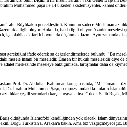
li Yardımcısı Salih Bıçak, İHH İnsani Yardım Vakfı Genel Başkanı Bül
İbrahim Muhammed Şaşu ile 14 ülkeden akademisyenler, kanaat önderleri 
ı Tahir Büyükakın gerçekleştirdi. Konunun sadece Müslüman azınlık v
Bazen ırkla ilgili oluyor. Hukukla, hakla ilgili oluyor. Azınlık meselesi 
a iç içe olabilecek farklı boyutlarla düşünmek lazım. Aynı zamanda disipl
lması gerektiğini ifade ederek şu değerlendirmelerde bulundu: "Bu mes
radaki mesele insani bir meseledir. Esasen bir hukuk meselesidir diye 
Ve adalet merkezinde meseleye baktığımızda, tartışmalar daha da kıymetli
nı Prof. Dr. Abdullah Kahraman konuşmasında, "Müslümanlar özel bir
ı. Prof. Dr. İbrahim Muhammed Şaşu, sempozyumdaki konuların İslam dü
nlıklar çeşitli sorunlarla karşı karşıya kalıyor" dedi. Salih Bıçak, Müs
 "Barış olduğunda İslamofobi kendiliğinden yok olacak. İslam dünyasının y
 bakın. Doğu Türkistan'a, Arakan'a bakın. Ama biz vazgeçmeyeceğiz. Biz 