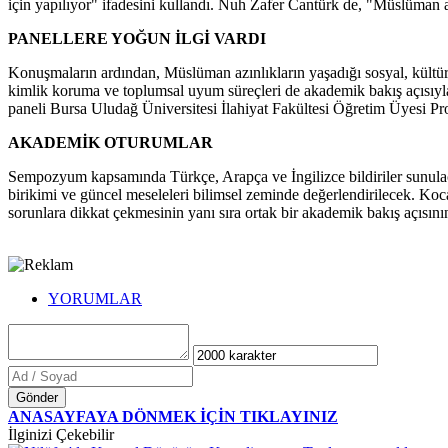
için yapılıyor" ifadesini kullandı. Nuh Zafer Cantürk de, "Müslüman 
PANELLERE YOĞUN İLGİ VARDI
Konuşmaların ardından, Müslüman azınlıkların yaşadığı sosyal, kültürel
kimlik koruma ve toplumsal uyum süreçleri de akademik bakış açısıyla d
paneli Bursa Uludağ Üniversitesi İlahiyat Fakültesi Öğretim Üyesi P
AKADEMİK OTURUMLAR
Sempozyum kapsamında Türkçe, Arapça ve İngilizce bildiriler sunulacak
birikimi ve güncel meseleleri bilimsel zeminde değerlendirilecek. Koc
sorunlara dikkat çekmesinin yanı sıra ortak bir akademik bakış açısını
YORUMLAR
Gönder
ANASAYFAYA DÖNMEK İÇİN TIKLAYINIZ
İlginizi Çekebilir