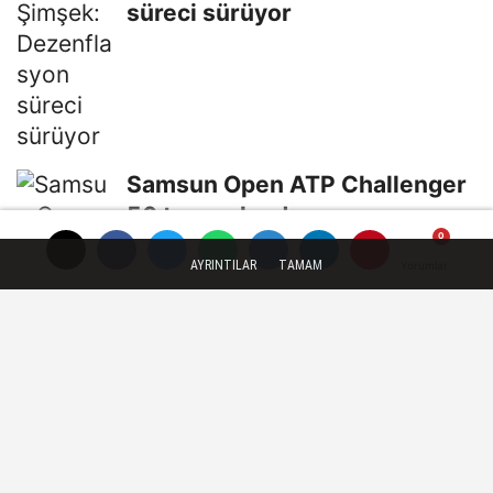
süreci sürüyor
Samsun Open ATP Challenger
50 tamamlandı
AYRINTILAR
TAMAM
Yorumlar
Yorumlar
SPOR
Yayınlanma: 30 Haziran 2026 - 18:24