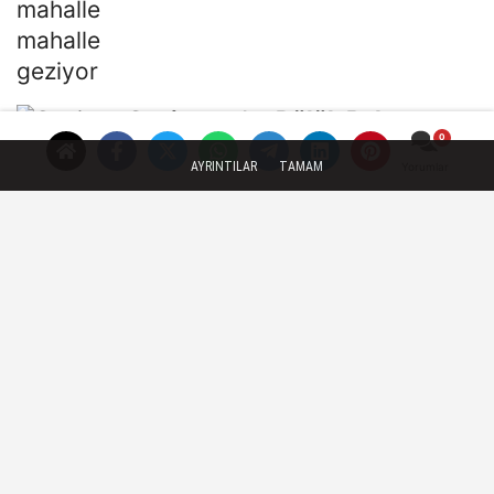
Gaziantep'te Dülük Baba
Zaviyesi ve Türbesi asıl
AYRINTILAR
TAMAM
Yorumlar
yerinde yeniden...