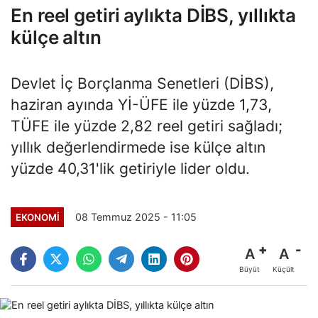
En reel getiri aylıkta DİBS, yıllıkta
külçe altın
Devlet İç Borçlanma Senetleri (DİBS),
haziran ayında Yİ-ÜFE ile yüzde 1,73,
TÜFE ile yüzde 2,82 reel getiri sağladı;
yıllık değerlendirmede ise külçe altın
yüzde 40,31'lik getiriyle lider oldu.
08 Temmuz 2025 - 11:05
EKONOMİ
A
A
Büyüt
Küçült