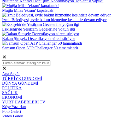
Nilüfer'de Kentsel Dönüşüm Koordinasyon Toplantısı yapıldı
Muğla Milas 'ekranı' kapatacak!
İzmit Belediyesi, evde bakım hizmetine kesintisiz devam ediyor
Eskişehir'de Yeşilçam Geceleri'ne yoğun ilgi
Bakan Şimşek: Dezenflasyon süreci sürüyor
Samsun Open ATP Challenger 50 tamamlandı
Ana Sayfa
TÜRKİYE GÜNDEMİ
DÜNYA GÜNDEMİ
POLİTİKA
SAĞLIK
EKONOMİ
YURT HABERLERİ TV
Köşe Yazarları
Foto Galeri
Video Galeri