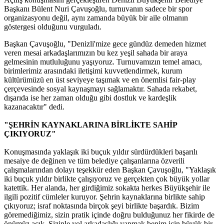
Başkanı Bülent Nuri Çavuşoğlu, turnuvanın sadece bir spor
organizasyonu değil, aynı zamanda büyük bir aile olmanın
göstergesi olduğunu vurguladı.
Başkan Çavuşoğlu, "Denizli'mize gece gündüz demeden hizmet
veren mesai arkadaşlarımızın bu kez yeşil sahada bir araya
gelmesinin mutluluğunu yaşıyoruz. Turnuvamızın temel amacı,
birimlerimiz arasındaki iletişimi kuvvetlendirmek, kurum
kültürümüzü en üst seviyeye taşımak ve en önemlisi fair-play
çerçevesinde sosyal kaynaşmayı sağlamaktır. Sahada rekabet,
dışarıda ise her zaman olduğu gibi dostluk ve kardeşlik
kazanacaktır" dedi.
"ŞEHRİN KAYNAKLARINA BİRLİKTE SAHİP
ÇIKIYORUZ"
Konuşmasında yaklaşık iki buçuk yıldır sürdürdükleri başarılı
mesaiye de değinen ve tüm belediye çalışanlarına özverili
çalışmalarından dolayı teşekkür eden Başkan Çavuşoğlu, "Yaklaşık
iki buçuk yıldır birlikte çalışıyoruz ve gerçekten çok büyük yollar
katettik. Her alanda, her girdiğimiz sokakta herkes Büyükşehir ile
ilgili pozitif cümleler kuruyor. Şehrin kaynaklarına birlikte sahip
çıkıyoruz; israf noktasında birçok şeyi birlikte başardık. Bizim
göremediğimiz, sizin pratik içinde doğru bulduğunuz her fikirde de
önümüz açık. Sizinle yol arkadaşlığı yapmak benim için büyük bir