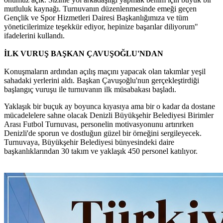
mutluluk kaynağı. Turnuvanın düzenlenmesinde emeği geçen
Gençlik ve Spor Hizmetleri Dairesi Başkanlığımıza ve tüm
yöneticilerimize teşekkür ediyor, hepinize başarılar diliyorum"
ifadelerini kullandı.
İLK VURUŞ BAŞKAN ÇAVUŞOĞLU'NDAN
Konuşmaların ardından açılış maçını yapacak olan takımlar yeşil
sahadaki yerlerini aldı. Başkan Çavuşoğlu'nun gerçekleştirdiği
başlangıç vuruşu ile turnuvanın ilk müsabakası başladı.
Yaklaşık bir buçuk ay boyunca kıyasıya ama bir o kadar da dostane
mücadelelere sahne olacak Denizli Büyükşehir Belediyesi Birimler
Arası Futbol Turnuvası, personelin motivasyonunu artırırken
Denizli'de sporun ve dostluğun güzel bir örneğini sergileyecek.
Turnuvaya, Büyükşehir Belediyesi bünyesindeki daire
başkanlıklarından 30 takım ve yaklaşık 450 personel katılıyor.