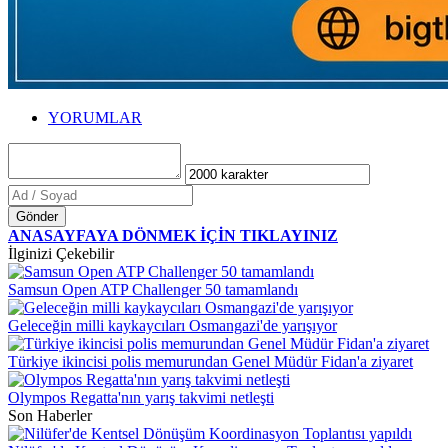
YORUMLAR
Gönder
ANASAYFAYA DÖNMEK İÇİN TIKLAYINIZ
İlginizi Çekebilir
Samsun Open ATP Challenger 50 tamamlandı
Geleceğin milli kaykaycıları Osmangazi'de yarışıyor
Türkiye ikincisi polis memurundan Genel Müdür Fidan'a ziyaret
Olympos Regatta'nın yarış takvimi netleşti
Son Haberler