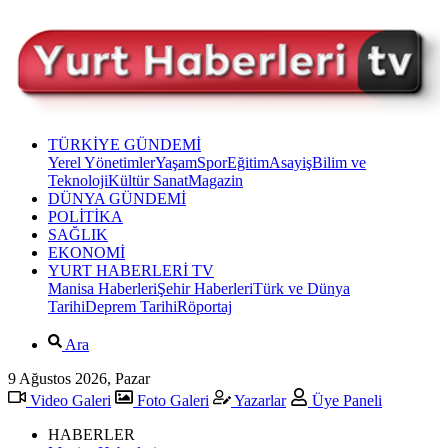
TÜRKİYE GÜNDEMİ
Yerel Yönetimler
Yaşam
Spor
Eğitim
Asayiş
Bilim ve
Teknoloji
Kültür Sanat
Magazin
DÜNYA GÜNDEMİ
POLİTİKA
SAĞLIK
EKONOMİ
YURT HABERLERİ TV
Manisa Haberleri
Şehir Haberleri
Türk ve Dünya
Tarihi
Deprem Tarihi
Röportaj
Ara
9 Ağustos 2026, Pazar
Video Galeri
Foto Galeri
Yazarlar
Üye Paneli
HABERLER