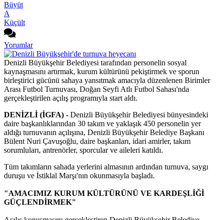
Büyüt
A
Küçült
Yorumlar
Denizli Büyükşehir Belediyesi tarafından personelin sosyal
kaynaşmasını artırmak, kurum kültürünü pekiştirmek ve sporun
birleştirici gücünü sahaya yansıtmak amacıyla düzenlenen Birimler
Arası Futbol Turnuvası, Doğan Seyfi Atlı Futbol Sahası'nda
gerçekleştirilen açılış programıyla start aldı.
DENİZLİ (İGFA) -
Denizli Büyükşehir Belediyesi bünyesindeki
daire başkanlıklarından 30 takım ve yaklaşık 450 personelin yer
aldığı turnuvanın açılışına, Denizli Büyükşehir Belediye Başkanı
Bülent Nuri Çavuşoğlu, daire başkanları, idari amirler, takım
sorumluları, antrenörler, sporcular ve aileleri katıldı.
Tüm takımların sahada yerlerini almasının ardından turnuva, saygı
duruşu ve İstiklal Marşı'nın okunmasıyla başladı.
"AMACIMIZ KURUM KÜLTÜRÜNÜ VE KARDEŞLİĞİ
GÜÇLENDİRMEK"
Açılış konuşmasını gerçekleştiren Denizli Büyükşehir Belediye