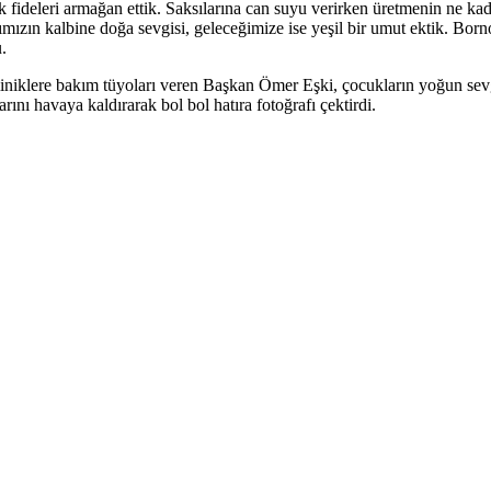
ek fideleri armağan ettik. Saksılarına can suyu verirken üretmenin ne k
mızın kalbine doğa sevgisi, geleceğimize ise yeşil bir umut ektik. Bornov
.
miniklere bakım tüyoları veren Başkan Ömer Eşki, çocukların yoğun sevgi
arını havaya kaldırarak bol bol hatıra fotoğrafı çektirdi.