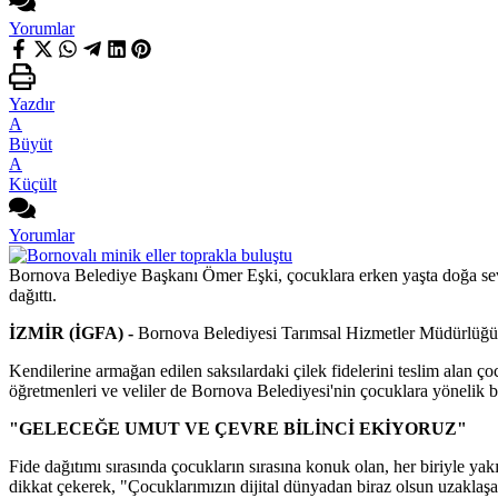
Yorumlar
Yazdır
A
Büyüt
A
Küçült
Yorumlar
Bornova Belediye Başkanı Ömer Eşki, çocuklara erken yaşta doğa sevgi
dağıttı.
İZMİR (İGFA) -
Bornova Belediyesi Tarımsal Hizmetler Müdürlüğü tara
Kendilerine armağan edilen saksılardaki çilek fidelerini teslim alan ç
öğretmenleri ve veliler de Bornova Belediyesi'nin çocuklara yönelik b
"GELECEĞE UMUT VE ÇEVRE BİLİNCİ EKİYORUZ"
Fide dağıtımı sırasında çocukların sırasına konuk olan, her biriyle ya
dikkat çekerek, "Çocuklarımızın dijital dünyadan biraz olsun uzakla