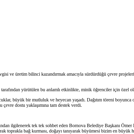
si ve üretim bilinci kazandırmak amacıyla sürdürdüğü çevre projeleri 
fından yürütülen bu anlamlı etkinlikte, minik öğrenciler için özel olara
ocuklar, büyük bir mutluluk ve heyecan yaşadı. Dağıtım töreni boyunca ok
u çevre dostu yaklaşımına tam destek verdi.
kından ilgilenerek tek tek sohbet eden Bornova Belediye Başkanı Ömer Eş
şarak toprakla bağ kurması, doğayı tanıyarak büyümesi bizim en büyük h