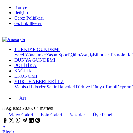
Künye
İletişim
Çerez Politikası
Gizlilik İlkeleri
TÜRKİYE GÜNDEMİ
Yerel Yönetimler
Yaşam
Spor
Eğitim
Asayiş
Bilim ve Teknoloji
Kü
DÜNYA GÜNDEMİ
POLİTİKA
SAĞLIK
EKONOMİ
YURT HABERLERİ TV
Manisa Haberleri
Şehir Haberleri
Türk ve Dünya Tarihi
Deprem T
Ara
8 Ağustos 2026, Cumartesi
Video Galeri
Foto Galeri
Yazarlar
Üye Paneli
A
Büyüt