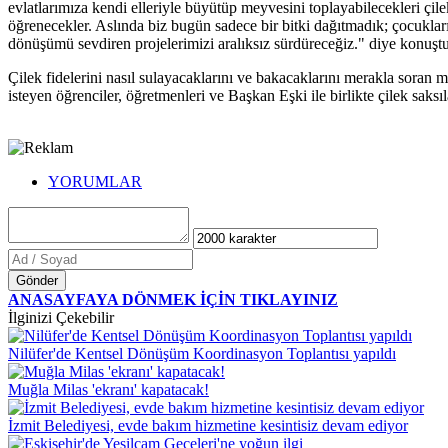
evlatlarımıza kendi elleriyle büyütüp meyvesini toplayabilecekleri çil
öğrenecekler. Aslında biz bugün sadece bir bitki dağıtmadık; çocukları
dönüşümü sevdiren projelerimizi aralıksız sürdüreceğiz." diye konuştu
Çilek fidelerini nasıl sulayacaklarını ve bakacaklarını merakla soran 
isteyen öğrenciler, öğretmenleri ve Başkan Eşki ile birlikte çilek saksıl
YORUMLAR
Gönder
ANASAYFAYA DÖNMEK İÇİN TIKLAYINIZ
İlginizi Çekebilir
Nilüfer'de Kentsel Dönüşüm Koordinasyon Toplantısı yapıldı
Muğla Milas 'ekranı' kapatacak!
İzmit Belediyesi, evde bakım hizmetine kesintisiz devam ediyor