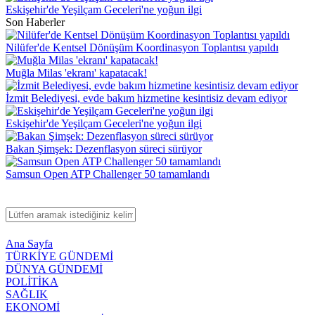
Eskişehir'de Yeşilçam Geceleri'ne yoğun ilgi
Son Haberler
Nilüfer'de Kentsel Dönüşüm Koordinasyon Toplantısı yapıldı
Muğla Milas 'ekranı' kapatacak!
İzmit Belediyesi, evde bakım hizmetine kesintisiz devam ediyor
Eskişehir'de Yeşilçam Geceleri'ne yoğun ilgi
Bakan Şimşek: Dezenflasyon süreci sürüyor
Samsun Open ATP Challenger 50 tamamlandı
Ana Sayfa
TÜRKİYE GÜNDEMİ
DÜNYA GÜNDEMİ
POLİTİKA
SAĞLIK
EKONOMİ