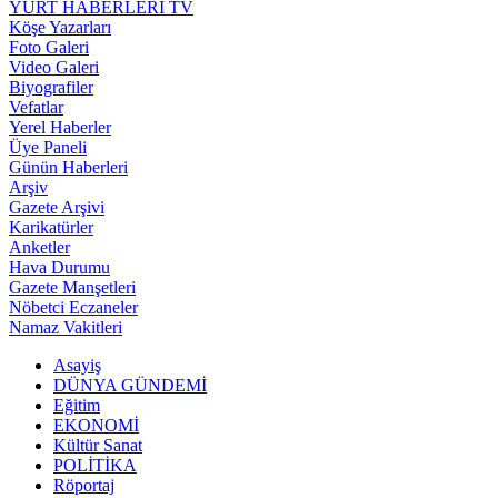
YURT HABERLERİ TV
Köşe Yazarları
Foto Galeri
Video Galeri
Biyografiler
Vefatlar
Yerel Haberler
Üye Paneli
Günün Haberleri
Arşiv
Gazete Arşivi
Karikatürler
Anketler
Hava Durumu
Gazete Manşetleri
Nöbetci Eczaneler
Namaz Vakitleri
Asayiş
DÜNYA GÜNDEMİ
Eğitim
EKONOMİ
Kültür Sanat
POLİTİKA
Röportaj