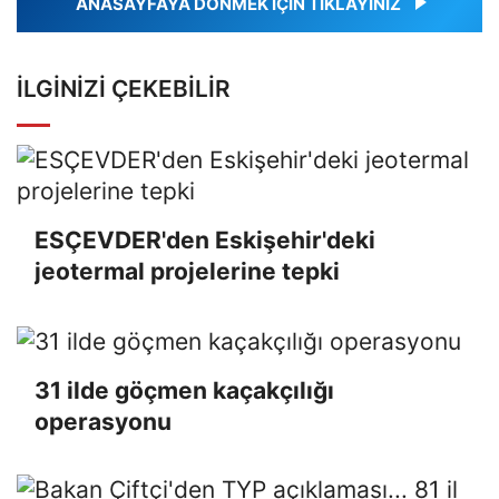
ANASAYFAYA DÖNMEK İÇİN TIKLAYINIZ
İLGINIZI ÇEKEBILIR
ESÇEVDER'den Eskişehir'deki
jeotermal projelerine tepki
31 ilde göçmen kaçakçılığı
operasyonu