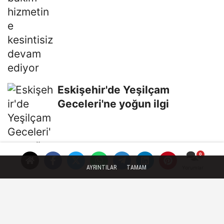
Eskişehir'de Yeşilçam
Geceleri'ne yoğun ilgi
AYRINTILAR
TAMAM
Yorumlar
Bakan Şimşek: Dezenflasyon
süreci sürüyor