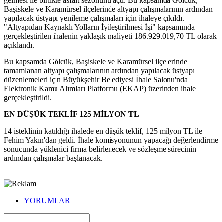
gelmesi ile birlikte asfalt sezonunu açtı. Bu kapsamda Gölcük,
Başiskele ve Karamürsel ilçelerinde altyapı çalışmalarının ardından
yapılacak üstyapı yenileme çalışmaları için ihaleye çıkıldı.
"Altyapıdan Kaynaklı Yolların İyileştirilmesi İşi" kapsamında
gerçekleştirilen ihalenin yaklaşık maliyeti 186.929.019,70 TL olarak
açıklandı.
Bu kapsamda Gölcük, Başiskele ve Karamürsel ilçelerinde
tamamlanan altyapı çalışmalarının ardından yapılacak üstyapı
düzenlemeleri için Büyükşehir Belediyesi İhale Salonu'nda
Elektronik Kamu Alımları Platformu (EKAP) üzerinden ihale
gerçekleştirildi.
EN DÜŞÜK TEKLİF 125 MİLYON TL
14 isteklinin katıldığı ihalede en düşük teklif, 125 milyon TL ile
Fehim Yakın'dan geldi. İhale komisyonunun yapacağı değerlendirme
sonucunda yüklenici firma belirlenecek ve sözleşme sürecinin
ardından çalışmalar başlanacak.
YORUMLAR