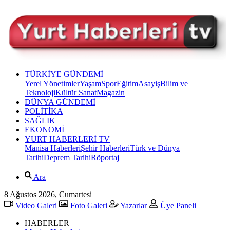
TÜRKİYE GÜNDEMİ
Yerel Yönetimler
Yaşam
Spor
Eğitim
Asayiş
Bilim ve
Teknoloji
Kültür Sanat
Magazin
DÜNYA GÜNDEMİ
POLİTİKA
SAĞLIK
EKONOMİ
YURT HABERLERİ TV
Manisa Haberleri
Şehir Haberleri
Türk ve Dünya
Tarihi
Deprem Tarihi
Röportaj
Ara
8 Ağustos 2026, Cumartesi
Video Galeri
Foto Galeri
Yazarlar
Üye Paneli
HABERLER