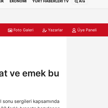
IK
EKONOMİ
YURT HABERLERİ TV
Ara
Foto Galeri
Yazarlar
Üye Paneli
nat ve emek bu
ıl sonu sergileri kapsamında