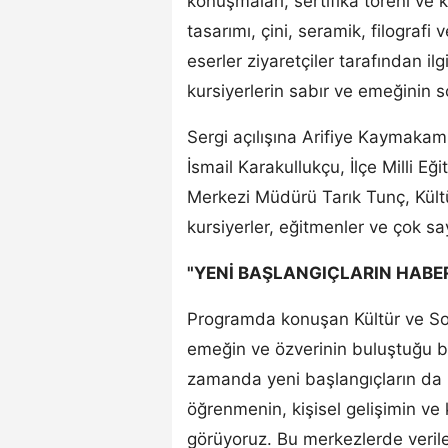
konuşmaları, sertifika töreni ve
tasarımı, çini, seramik, filografi 
eserler ziyaretçiler tarafından il
kursiyerlerin sabır ve emeğinin 
Sergi açılışına Arifiye Kaymakam
İsmail Karakullukçu, İlçe Milli E
Merkezi Müdürü Tarık Tunç, Kültü
kursiyerler, eğitmenler ve çok sa
"YENİ BAŞLANGIÇLARIN HABER
Programda konuşan Kültür ve Sosy
emeğin ve özverinin buluştuğu bu
zamanda yeni başlangıçların da 
öğrenmenin, kişisel gelişimin ve 
görüyoruz. Bu merkezlerde veril