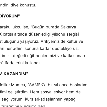
iridir" diye konuştu.
EDİYORUM"
 Karakullukçu ise, "Bugün burada Sakarya
atısı altında düzenlediği yılsonu sergisi
tluluğunu yaşıyoruz. Arifiyemiz'de kültür ve
yan her adımı sonuna kadar destekliyoruz.
imizi, değerli eğitmenlerimizi ve katkı sunan
 ifadelerini kullandı.
EM KAZANDIM"
 Melike Mumcu, "SAMEK'e bir yıl önce başladım.
imi geliştirdim. Hem sosyalleşiyor hem de
ç sağlıyorum. Kurs arkadaşlarımın yaptığı
 ticaretimi kurdum" dedi.