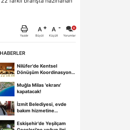
 22 farklı branşta hazırlanan
A
A
Büyüt
Küçült
Yazdır
Yorumlar
 HABERLER
Nilüfer'de Kentsel
Dönüşüm Koordinasyon
Toplantısı yapıldı
Muğla Milas 'ekranı'
kapatacak!
İzmit Belediyesi, evde
bakım hizmetine
kesintisiz devam ediyor
Eskişehir'de Yeşilçam
Geceleri'ne yoğun ilgi