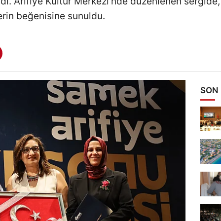
ıdı. Arifiye Kültür Merkezi'nde düzenlenen sergide,
rin beğenisine sunuldu.
SON