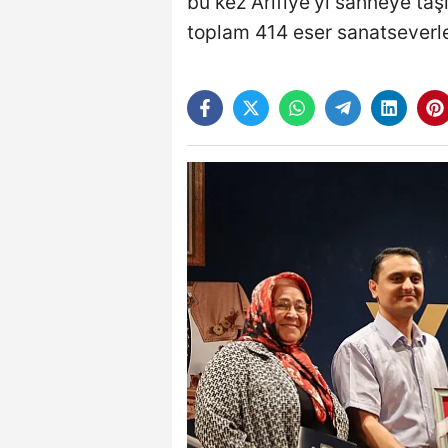
bu kez Arifiye'yi sahneye taş
toplam 414 eser sanatseverle