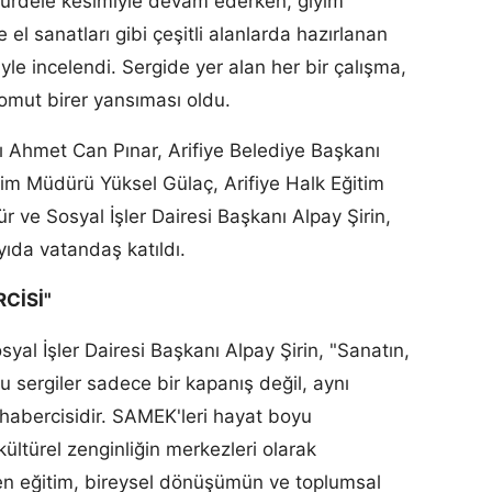
 kurdele kesimiyle devam ederken, giyim
ve el sanatları gibi çeşitli alanlarda hazırlanan
giyle incelendi. Sergide yer alan her bir çalışma,
somut birer yansıması oldu.
ı Ahmet Can Pınar, Arifiye Belediye Başkanı
ğitim Müdürü Yüksel Gülaç, Arifiye Halk Eğitim
r ve Sosyal İşler Dairesi Başkanı Alpay Şirin,
yıda vatandaş katıldı.
CİSİ"
al İşler Dairesi Başkanı Alpay Şirin, "Sanatın,
 sergiler sadece bir kapanış değil, aynı
habercisidir. SAMEK'leri hayat boyu
kültürel zenginliğin merkezleri olarak
en eğitim, bireysel dönüşümün ve toplumsal