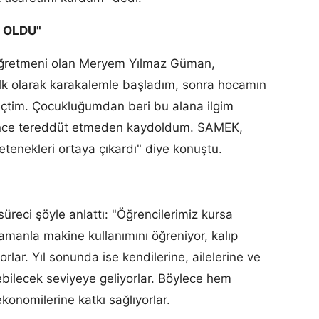
 OLDU"
 öğretmeni olan Meryem Yılmaz Güman,
lk olarak karakalemle başladım, sonra hocamın
çtim. Çocukluğumdan beri bu alana ilgim
rünce tereddüt etmeden kaydoldum. SAMEK,
etenekleri ortaya çıkardı" diye konuştu.
üreci şöyle anlattı: "Öğrencilerimiz kursa
. Zamanla makine kullanımını öğreniyor, kalıp
rlar. Yıl sonunda ise kendilerine, ailelerine ve
kebilecek seviyeye geliyorlar. Böylece hem
onomilerine katkı sağlıyorlar.