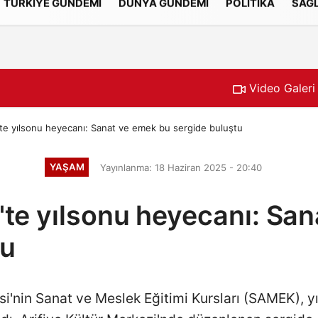
TÜRKİYE GÜNDEMİ
DÜNYA GÜNDEMİ
POLİTİKA
SAĞL
Gizlilik İlkeleri
Video Galeri
te yılsonu heyecanı: Sanat ve emek bu sergide buluştu
YAŞAM
Yayınlanma: 18 Haziran 2025 - 20:40
'te yılsonu heyecanı: Sa
tu
i'nin Sanat ve Meslek Eğitimi Kursları (SAMEK), y