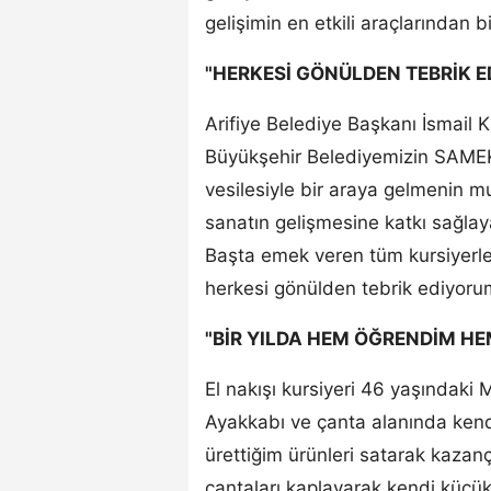
gelişimin en etkili araçlarından b
"HERKESİ GÖNÜLDEN TEBRİK 
Arifiye Belediye Başkanı İsmail
Büyükşehir Belediyemizin SAMEK ç
vesilesiyle bir araya gelmenin mu
sanatın gelişmesine katkı sağla
Başta emek veren tüm kursiyerler
herkesi gönülden tebrik ediyorum"
"BİR YILDA HEM ÖĞRENDİM H
El nakışı kursiyeri 46 yaşındaki
Ayakkabı ve çanta alanında kend
ürettiğim ürünleri satarak kazan
çantaları kaplayarak kendi küçük